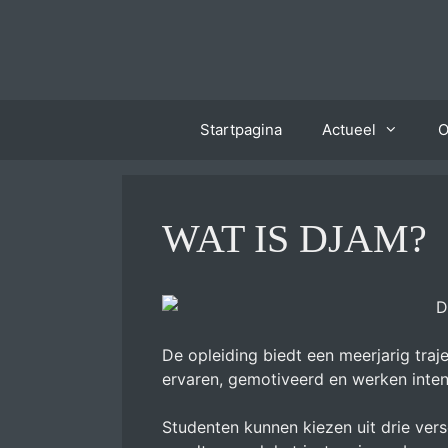
Ga
naar
de
inhoud
Startpagina
Actueel
O
WAT IS DJAM?
D
De opleiding biedt een meerjarig traj
ervaren, gemotiveerd en werken inte
Studenten kunnen kiezen uit drie ver