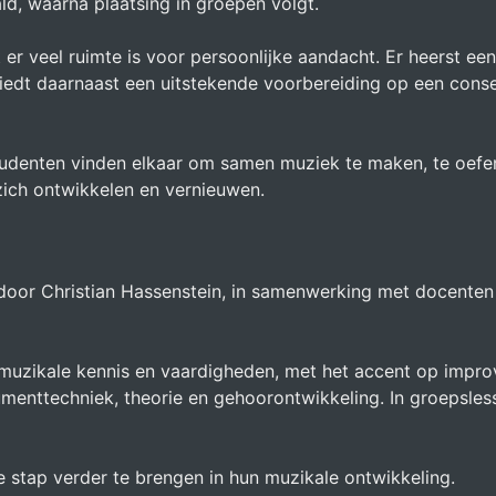
ld, waarna plaatsing in groepen volgt.
r veel ruimte is voor persoonlijke aandacht. Er heerst een
biedt daarnaast een uitstekende voorbereiding op een conse
denten vinden elkaar om samen muziek te maken, te oefene
 zich ontwikkelen en vernieuwen.
 door Christian Hassenstein, in samenwerking met docenten
muzikale kennis en vaardigheden, met het accent op improvi
umenttechniek, theorie en gehoorontwikkeling. In groepsles
e stap verder te brengen in hun muzikale ontwikkeling.