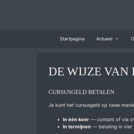
Ga
naar
de
inhoud
Startpagina
Actueel
O
DE WIJZE VAN
CURSUSGELD BETALEN
Je kunt het cursusgeld op twee mani
In één keer
— contant of via o
In termijnen
— betaling in vier 